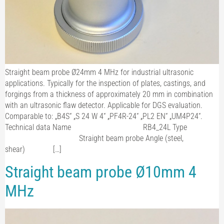
Straight beam probe Ø24mm 4 MHz for industrial ultrasonic
applications. Typically for the inspection of plates, castings, and
forgings from a thickness of approximately 20 mm in combination
with an ultrasonic flaw detector. Applicable for DGS evaluation.
Comparable to: „B4S“ „S 24 W 4“ „PF4R-24“ „PL2 EN“ „UM4P24“.
Technical data Name RB4_24L Type
Straight beam probe Angle (steel,
shear) […]
Straight beam probe Ø10mm 4
MHz