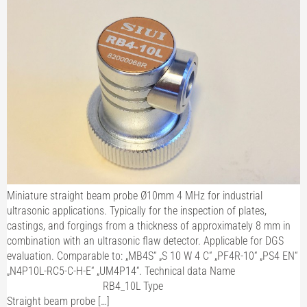
Miniature straight beam probe Ø10mm 4 MHz for industrial
ultrasonic applications. Typically for the inspection of plates,
castings, and forgings from a thickness of approximately 8 mm in
combination with an ultrasonic flaw detector. Applicable for DGS
evaluation. Comparable to: „MB4S“ „S 10 W 4 C“ „PF4R-10“ „PS4 EN“
„N4P10L-RC5-C-H-E“ „UM4P14“. Technical data Name
RB4_10L Type
Straight beam probe […]