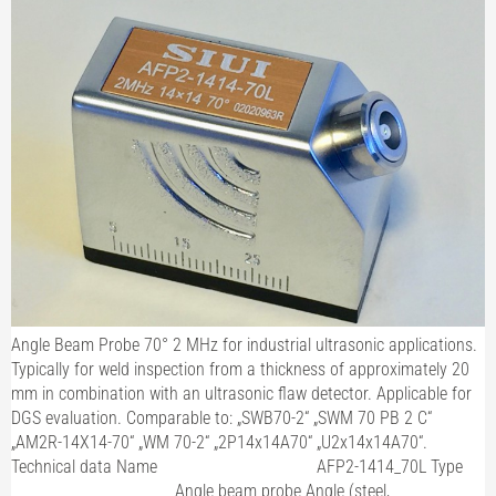
Angle Beam Probe 70° 2 MHz for industrial ultrasonic applications.
Typically for weld inspection from a thickness of approximately 20
mm in combination with an ultrasonic flaw detector. Applicable for
DGS evaluation. Comparable to: „SWB70-2“ „SWM 70 PB 2 C“
„AM2R-14X14-70“ „WM 70-2“ „2P14x14A70“ „U2x14x14A70“.
Technical data Name AFP2-1414_70L Type
Angle beam probe Angle (steel,