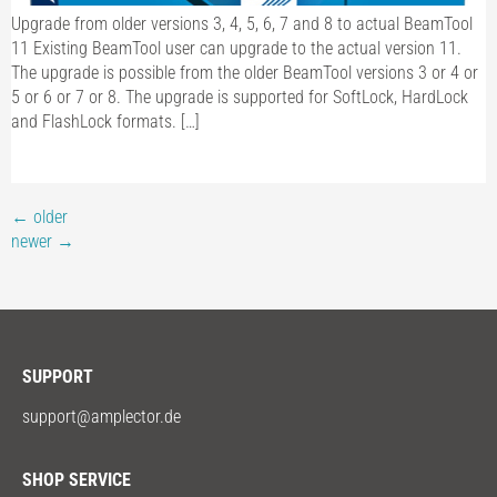
Upgrade from older versions 3, 4, 5, 6, 7 and 8 to actual BeamTool
11 Existing BeamTool user can upgrade to the actual version 11.
The upgrade is possible from the older BeamTool versions 3 or 4 or
5 or 6 or 7 or 8. The upgrade is supported for SoftLock, HardLock
and FlashLock formats. […]
←
older
newer
→
SUPPORT
support@amplector.de
SHOP SERVICE