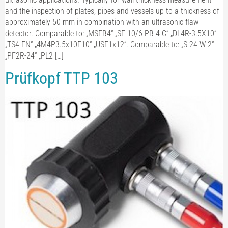
and the inspection of plates, pipes and vessels up to a thickness of
approximately 50 mm in combination with an ultrasonic flaw
detector. Comparable to: „MSEB4“ „SE 10/6 PB 4 C“ „DL4R-3.5X10“
„TS4 EN“ „4M4P3.5x10F10“ „USE1x12“. Comparable to: „S 24 W 2“
„PF2R-24“ „PL2 […]
Prüfkopf TTP 103