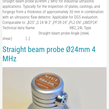
Straight beam probe Ø24mm 2 MHz for industrial ultrasonic
applications. Typically for the inspection of plates, castings, and
forgings from a thickness of approximately 30 mm in combination
with an ultrasonic flaw detector. Applicable for DGS evaluation.
Comparable to: „B2S“ „S 24 W 2“ „PF2R-24“ „PL2 EN“ „UM2P24“.
Technical data Name RB2_24L Type
Straight beam probe Angle (steel,
shear) […]
Straight beam probe Ø24mm 4
MHz