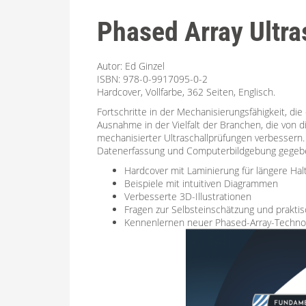
Phased Array Ultra
Autor: Ed Ginzel
ISBN: 978-0-9917095-0-2
Hardcover, Vollfarbe, 362 Seiten, Englisch.
Fortschritte in der Mechanisierungsfähigkeit, d
Ausnahme in der Vielfalt der Branchen, die von 
mechanisierter Ultraschallprüfungen verbesser
Datenerfassung und Computerbildgebung gegeb
Hardcover mit Laminierung für längere Hal
Beispiele mit intuitiven Diagrammen
Verbesserte 3D-Illustrationen
Fragen zur Selbsteinschätzung und prakt
Kennenlernen neuer Phased-Array-Techn