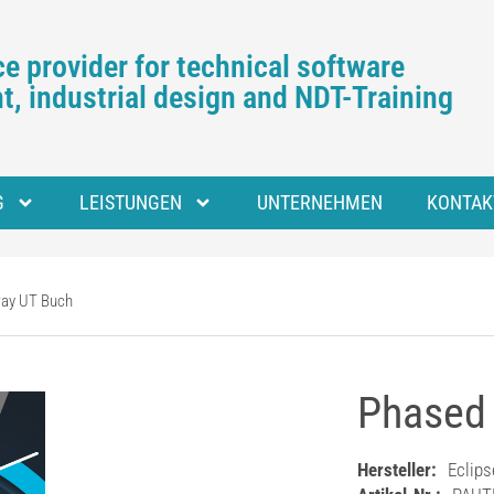
e provider for technical software
, industrial design and NDT-Training
G
LEISTUNGEN
UNTERNEHMEN
KONTAK
ray UT Buch
Phased 
Hersteller:
Eclips